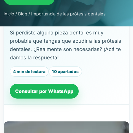
Inicio
/
Blog
/
Importancia de las prótesis dentales
GUÍA DE SALUD BUCAL
Si perdiste alguna pieza dental es muy
probable que tengas que acudir a las prótesis
dentales. ¿Realmente son necesarias? ¡Acá te
damos la respuesta!
4 min de lectura
10 apartados
Consultar por WhatsApp