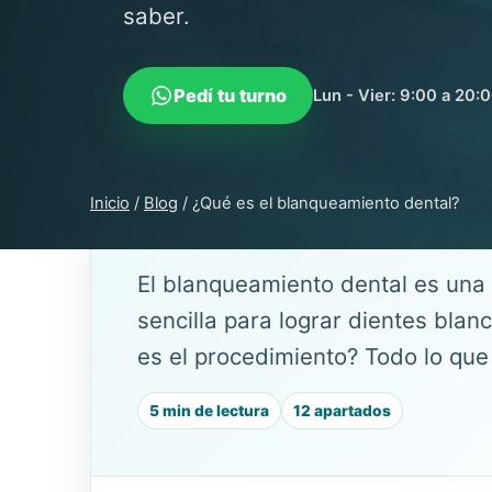
saber.
Pedí tu turno
Lun - Vier: 9:00 a 20:
Inicio
/
Blog
/
¿Qué es el blanqueamiento dental?
GUÍA DE SALUD BUCAL
El blanqueamiento dental es una 
sencilla para lograr dientes bla
es el procedimiento? Todo lo que
5 min de lectura
12 apartados